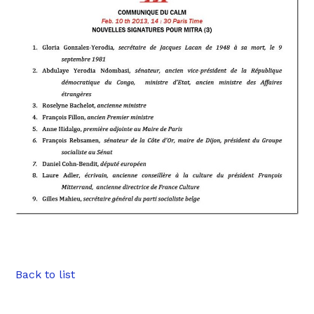
__._,_.__
Back to list