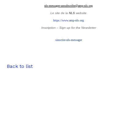
nls-messager-unsubscribe@amp-nls.org
Le site de la
NLS
website
https://www.amp-nls.org
Inscription – Sign up
for the Newsletter
sinscrire-nls-messager
Back to list