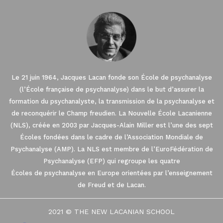
Le 21 juin 1964, Jacques Lacan fonde son École de psychanalyse
(l’École française de psychanalyse) dans le but d’assurer la
formation du psychanalyste, la transmission de la psychanalyse et
de reconquérir le Champ freudien. La Nouvelle École Lacanienne
(NLS), créée en 2003 par Jacques-Alain Miller est l’une des sept
Écoles fondées dans le cadre de l’Association Mondiale de
Psychanalyse (AMP). La NLS est membre de l’EuroFédération de
Ce site utilise des cookies.
Psychanalyse (EFP) qui regroupe les quatre
Écoles de psychanalyse en Europe orientées par l’enseignement
Nous avons attendu d'être sûrs que le contenu du site vous
intéresse avant de vous déranger. Nous aimerions votre
de Freud et de Lacan.
consentement pour vous accompagner pendant votre visite...
Consulter notre politique de confidentialité
2021 © THE NEW LACANIAN SCHOOL