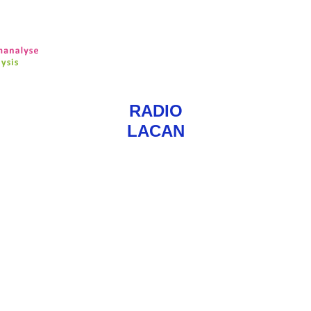
RADIO
LACA
N