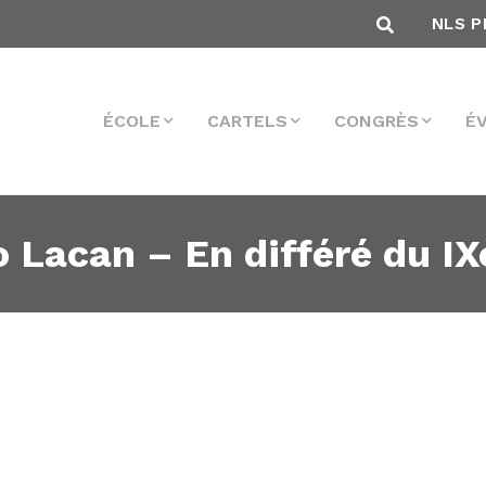
NLS P
ÉCOLE
CARTELS
CONGRÈS
É
 Lacan – En différé du I