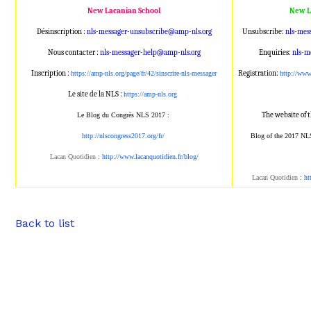
New Lacanian School
New L
Désinscription :
nls-messager-unsubscribe@amp
-nls.org
Unsubscribe:
nls-mes
Nous contacter :
nls-messager-help@amp-nls.or
g
Enquiries:
nls-m
Inscription :
Registration:
https://amp-nls.org/page/
fr/42/sinscrire-nls-messager
http://ww
Le site de la NLS :
https://amp-nls.org
The website of 
Le Blog du Congrès NLS 2017 :
http://nlscongress2017.org/fr/
Blog of the 2017 NL
Lacan Quotidien
:
http://www.lacanqu
otidien.fr/blog/
Lacan Quotidien
:
ht
Back to list