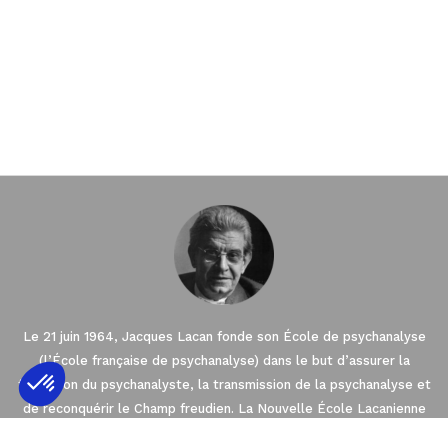
Le 21 juin 1964, Jacques Lacan fonde son École de psychanalyse
(l’École française de psychanalyse) dans le but d’assurer la
formation du psychanalyste, la transmission de la psychanalyse et
de reconquérir le Champ freudien. La Nouvelle École Lacanienne
Axeptio consent
Plateforme de Gestion du Consentement : 
(NLS), créée en 2003 par Jacques-Alain Miller est l’une des sept