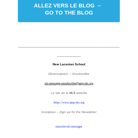
ALLEZ VERS LE BLOG –
GO TO THE BLOG
_______________________________________________
___________
New Lacanian School
Désinscription – Unsubscribe
nls-messager-unsubscribe@amp-nls.org
Le site de la
NLS
website
https://www.amp-nls.org
Inscription – Sign up
for the Newsletter
sinscrire-nls-messager