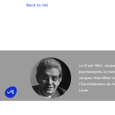
Back to list
Le 21 juin 1964, Jacqu
psychanalyste, la tra
Jacques-Alain Miller 
Axeptio consent
Plateforme de Gestion du Consentement 
l’EuroFédération de P
Lacan.
Notre plateforme vous permet d'adapter e