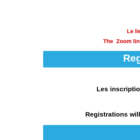
Le l
The Zoom link 
Reg
Les inscripti
Registrations wil