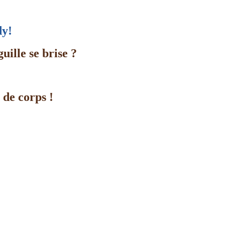
dy!
uille se brise ?
 de corps !