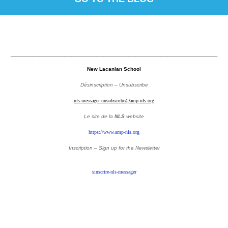
__________________________________________________________
New Lacanian School
Désinscription – Unsubscribe
nls-messager-unsubscribe@amp-nls.org
Le site de la
NLS
website
https://www.amp-nls.org
Inscription – Sign up
for the Newsletter
sinscrire-nls-messager