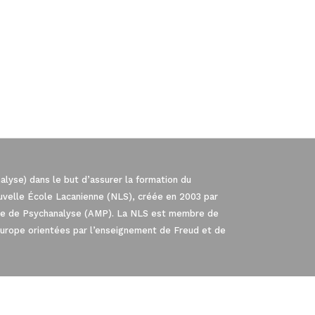
lyse) dans le but d’assurer la formation du
ouvelle École Lacanienne (NLS), créée en 2003 par
iale de Psychanalyse (AMP). La NLS est membre de
Europe orientées par l’enseignement de Freud et de
té, en garantissant la conformité avec les