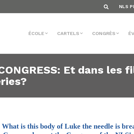
NLS P
ÉCOLE
CARTELS
CONGRÈS
É
NGRESS: Et dans les film
ries?
 What is this body of Luke the needle is bre