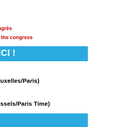
ngrès
e the congress
CI !
ruxelles/Paris)
ssels/Paris Time)