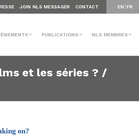
RESSE
JOIN NLS MESSAGER
CONTACT
EN
FR
VÉNEMENTS
PUBLICATIONS
NLS MEMBRES
s et les séries ? /
aking on?