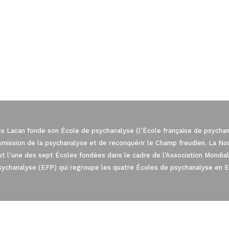
es Lacan fonde son École de psychanalyse (l’École française de psychana
nsmission de la psychanalyse et de reconquérir le Champ freudien. La N
est l’une des sept Écoles fondées dans le cadre de l’Association Mond
: Personnalisez vos Options
sychanalyse (EFP) qui regroupe les quatre Écoles de psychanalyse en 
t de gérer vos paramètres de confidentiali