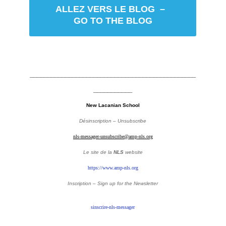
ALLEZ VERS LE BLOG –
GO TO THE BLOG
_______________________________________________
___________
New Lacanian School
Désinscription – Unsubscribe
nls-messager-unsubscribe@amp-nls.org
Le site de la
NLS
website
https://www.amp-nls.org
Inscription – Sign up
for the Newsletter
sinscrire-nls-messager