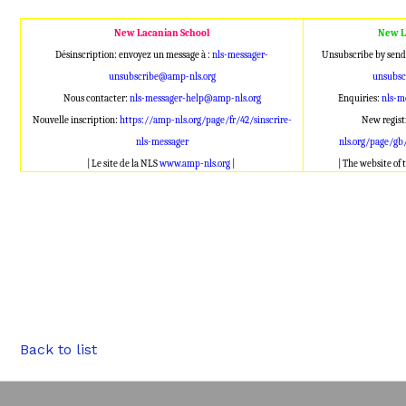
New Lacanian School
New L
Désinscription: envoyez un message à :
nls-messager-
Unsubscribe by send
unsubscribe@amp-nls.org
unsubsc
Nous contacter:
nls-messager-help@amp-nls.org
Enquiries:
nls-m
Nouvelle inscription:
https://amp-nls.org/page/fr/42/sinscrire-
New regist
nls-messager
nls.org/page/gb
| Le site de la NLS
www.amp-nls.org
|
| The website of
Back to list