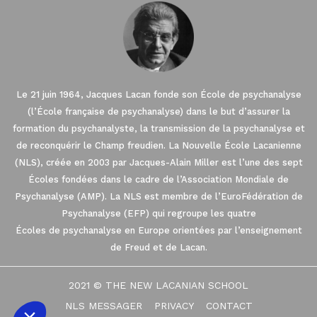
Le 21 juin 1964, Jacques Lacan fonde son École de psychanalyse
(l’École française de psychanalyse) dans le but d’assurer la
formation du psychanalyste, la transmission de la psychanalyse et
de reconquérir le Champ freudien. La Nouvelle École Lacanienne
(NLS), créée en 2003 par Jacques-Alain Miller est l’une des sept
Écoles fondées dans le cadre de l’Association Mondiale de
Psychanalyse (AMP). La NLS est membre de l’EuroFédération de
Ce site utilise des cookies.
Psychanalyse (EFP) qui regroupe les quatre
Écoles de psychanalyse en Europe orientées par l’enseignement
Nous avons attendu d'être sûrs que le contenu du site vous
intéresse avant de vous déranger. Nous aimerions votre
de Freud et de Lacan.
consentement pour vous accompagner pendant votre visite...
Consulter notre politique de confidentialité
2021 © THE NEW LACANIAN SCHOOL
Consentements certifiés par
NLS MESSAGER
PRIVACY
CONTACT