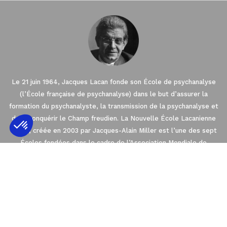
Le 21 juin 1964, Jacques Lacan fonde son École de psychanalyse
(l’École française de psychanalyse) dans le but d’assurer la
formation du psychanalyste, la transmission de la psychanalyse et
de reconquérir le Champ freudien. La Nouvelle École Lacanienne
(NLS), créée en 2003 par Jacques-Alain Miller est l’une des sept
Écoles fondées dans le cadre de l’Association Mondiale de
Axeptio consent
Plateforme de Gestion du Consentement : 
Psychanalyse (AMP). La NLS est membre de l’EuroFédération de
Psychanalyse (EFP) qui regroupe les quatre
Notre plateforme vous permet d'adapter et 
Écoles de psychanalyse en Europe orientées par l’enseignement
de Freud et de Lacan.
2021 © THE NEW LACANIAN SCHOOL