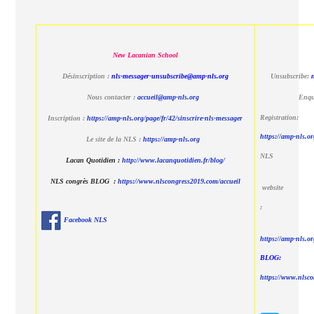
New Lacanian School
Désinscription :
nls-messager-unsubscribe@amp-nls.org
Unsubscribe:
Nous contacter :
accueil@amp-nls.org
Enqu
Registration:
Inscription :
https://amp-nls.org/page/fr/42/sinscrire-nls-messager
https://amp-nls.or
Le site de la NLS :
https://amp-nls.org
NLS
Lacan Quotidien
:
http://www.lacanquotidien.fr/blog/
NLS congrès BLOG :
https://www.nlscongress2019.com/accueil
website
:
Facebook NLS
https://amp-nls.o
BLOG:
https://www.nlsc