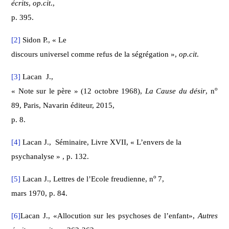
écrits
,
op.cit
.,
p. 395.
[2]
Sidon P., « Le
discours universel comme refus de la ségrégation »,
op.cit
.
[3]
Lacan J.,
o
« Note sur le père » (12 octobre 1968),
La Cause du désir
, n
89, Paris, Navarin éditeur, 2015,
p. 8.
[4]
Lacan J.,
Séminaire, Livre XVII, « L’envers de la
psychanalyse » , p. 132.
o
[5]
Lacan J., Lettres de l’Ecole freudienne, n
7,
mars 1970, p. 84.
[6]
Lacan J., «Allocution sur les psychoses de l’enfant»,
Autres