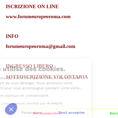
ISCRIZIONE ON LINE
www.forumeuropeoroma.com
INFO
forumeuropeoroma@gmail.com
INGRESSO LIBERO
Ce site utilise des cookies.
SOTTOSCRIZIONE VOLONTARIA
Nous avons attendu d'être sûrs que le contenu du site vous
intéresse avant de vous déranger. Nous aimerions votre
consentement pour vous accompagner pendant votre visite...
Consulter notre politique de confidentialité
Consentements certifiés par
Fermer
Paramétrer
Tout accepter
New Lacanian School
New L