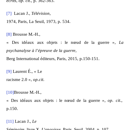
écrits
,
op. cit
., p. 362-363.
[7]
Lacan J.,
Télévision
,
1974, Paris, La Seuil, 1973, p. 534.
[8]
Brousse M.-H.,
« Des idéaux aux objets : le nœud de la guerre »,
La
psychanalyse à l’épreuve de la guerre
,
Berg International éditeurs, Paris, 2015, p.150-151.
[9]
Laurent É., « Le
racisme 2.0 »,
op.cit
.
[10]
Brousse M.-H.,
« Des idéaux aux objets : le nœud de la guerre »,
op. cit
.,
p.150.
[11]
Lacan J.,
Le
Séminaire
, livre X,
L'angoisse
, Paris, Seuil, 2004, p. 107.