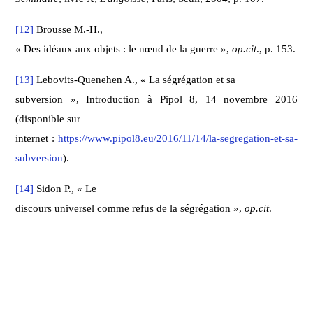
[12]
Brousse M.-H.,
« Des idéaux aux objets : le nœud de la guerre »,
op.cit
., p. 153.
[13]
Lebovits-Quenehen A., « La ségrégation et sa
subversion », Introduction à Pipol 8, 14 novembre 2016
(disponible sur
internet :
https://www.pipol8.eu/2016/11/14/la-segregation-et-sa-
subversion
).
[14]
Sidon P., « Le
discours universel comme refus de la ségrégation »,
op.cit
.