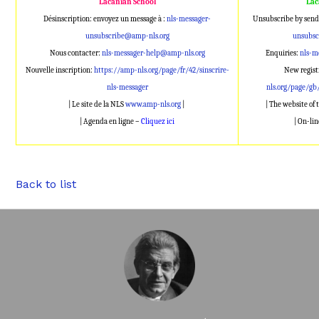
Lacanian School
Lac
Désinscription: envoyez un message à :
nls-messager-
Unsubscribe by send
unsubscribe@amp-nls.org
unsubsc
Nous contacter:
nls-messager-help@amp-nls.org
Enquiries:
nls-m
Nouvelle inscription:
https://amp-nls.org/page/fr/42/sinscrire-
New regist
nls-messager
nls.org/page/gb
| Le site de la NLS
www.amp-nls.org
|
| The website of
| Agenda en ligne –
Cliquez ici
| On-li
Back to list