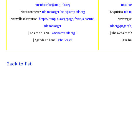
unsubscribe@amp-nls.org
unsubsc
Nous contacter:
nls-messager-help@amp-nls.org
Enquiries:
nls-m
Nouvelle inscription:
https://amp-nls.org/page/fr/42/sinscrire-
New regist
nls-messager
nls.org/page/gb
| Le site de la NLS
www.amp-nls.org
|
| The website of
| Agenda en ligne –
Cliquez ici
| On-li
Back to list