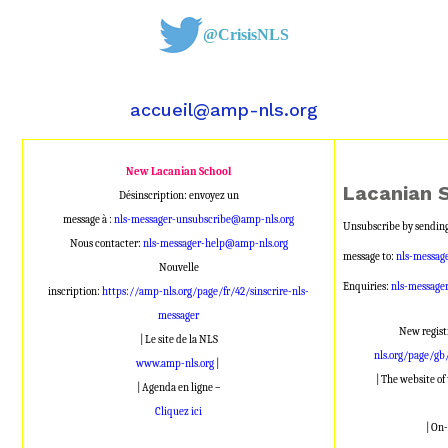
@CrisisNLS
accueil@amp-nls.org
New Lacanian School
Lacanian 
Désinscription: envoyez un
message à :
nls-messager-unsubscribe@amp-nls.org
Unsubscribe by sending
Nous contacter:
nls-messager-help@amp-nls.org
message to:
nls-messag
Nouvelle
Enquiries:
nls-message
inscription:
https://amp-nls.org/page/fr/42/sinscrire-nls-
messager
New regist
| Le site de la NLS
nls.org/page/gb
www.amp-nls.org
|
| The website o
| Agenda en ligne –
Cliquez ici
| On-