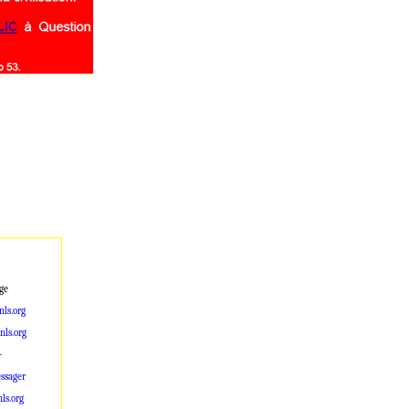
ge
ls.org
ls.org
-
ssager
s.org