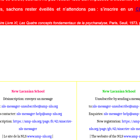
New Lacanian School
New Lacanian School
Désinscription: envoyez un message
Unsubscribe by sending a messa
 :
nls-messager-unsubscribe@amp-nls.org
to:
nls-messager-unsubscribe@amp-n
 contacter:
nls-messager-help@amp-nls.org
Enquiries:
nls-messager-help@amp-n
scription:
https://amp-nls.org/page/fr/42/sinscrire-
New registration:
https://amp
nls-messager
nls.org/page/gb/42/sinscrire-nls-me
| Le site de la NLS
www.amp-nls.org
|
| The website of the NLS
www.amp-nl