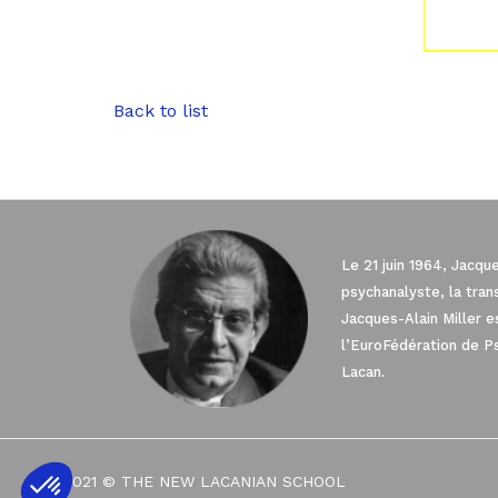
Back to list
Le 21 juin 1964, Jacqu
psychanalyste, la tra
Jacques-Alain Miller 
l’EuroFédération de P
Lacan.
Axeptio consent
Plateforme de Gestion du Consentement 
2021 © THE NEW LACANIAN SCHOOL