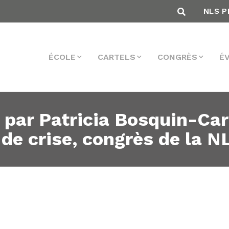
NLS P
ÉCOLE
CARTELS
CONGRÈS
É
, par Patricia Bosquin-Ca
de crise, congrès de la N