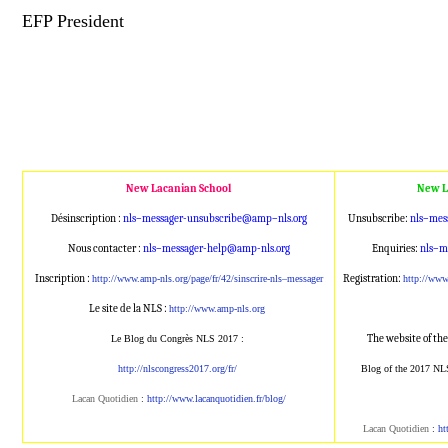
EFP President
New Lacanian School
New L
Désinscription :
nls
–
messager
-unsubscribe@amp
–
nls
.org
Unsubscribe:
nls
–
mes
Nous contacter :
nls
–
messager
-help@amp-
nls
.or
g
Enquiries:
nls
–
m
Inscription :
Registration:
http://www.amp-
nls
.org/page/
fr/42/sinscrire-
nls
–
messager
http://ww
Le site de la
NLS
:
http://www.amp-
nls
.org
The website of th
Le Blog du Congrès
NLS
2017 :
http://nlscongress2017.org/fr/
Blog of the 2017
NL
Lacan Quotidien
:
http://www.lacanqu
otidien.fr/blog/
Lacan Quotidien
:
ht