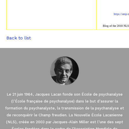
https://amp-
Blog of the 2018 NL
Back to list
Le 21 juin 1964, Jacques Lacan fonde son École de psychanalyse
(l’École française de psychanalyse) dans le but d’assurer la
formation du psychanalyste, la transmission de la psychanalyse et
de reconquérir le Champ freudien. La Nouvelle École Lacanienne
(NLS), créée en 2003 par Jacques-Alain Miller est l’une des sept
Écoles fondées dans le cadre de l’Association Mondiale de