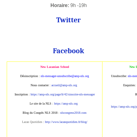
Horaire:
 9h -19h
Twitter
Facebook
New Lacanian School
New L
Désinscription :
nls-messager-unsubscribe@amp-nls.org
Unsubscribe:
nls-me
Nous contacter :
accueil@amp-nls.org
Enquiries:
Inscription :
https://amp-nls.org/page/fr/42/sinscrire-nls-messager
R
Le site de la NLS :
https://amp-nls.org
https://amp-nls.org/p
Blog du Congrès NLS 2018 :
nlscongress2018.com
Lacan Quotidien
:
http://www.lacanquotidien.fr/blog/