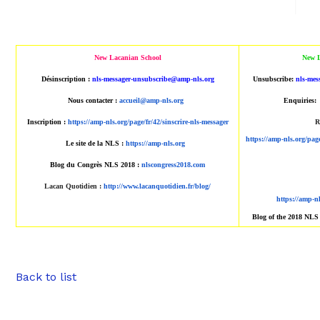
New Lacanian School
New L
Désinscription :
nls-messager-unsubscribe@
amp-nls.org
Unsubscribe:
nls-mes
Nous contacter :
accueil@amp-nls.org
Enquiries:
Inscription :
https://amp-nls.org/page/
fr/42/sinscrire-nls-messager
R
https://amp-nls.org/pag
Le site de la NLS :
https://amp-nls.org
Blog du Congrès NLS 2018 :
nlscongress2018.com
Lacan Quotidien
:
http://www.
lacanquotidien.fr/blog/
https://amp-n
Blog of the 2018 NLS
Back to list