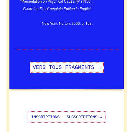
"Presentation on Psychical Causality" (1950),
Écrits: the First Complete Edition in English
,
New York, Norton, 2006, p. 153.
VERS TOUS FRAGMENTS →
INSCRIPTIONS — SUBSCRIPTIONS →