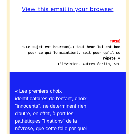
View this email in your browser
TUCHÉ
«
Le sujet est heureux(…) tout heur lui est bon
pour ce qui le maintient, soit pour qu'il se
»
répète
— Télévision, Autres écrits, 526
« Les premiers choix 
identificatoires de l'enfant, choix 
"innocents", ne déterminent rien 
d'autre, en effet, à part les 
pathétiques "fixations" de la 
névrose, que cette folie par quoi 