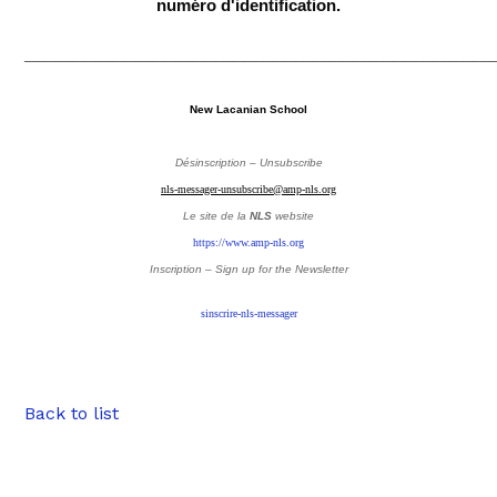
numéro d'identification.
_______________________________________________
New Lacanian School
Désinscription – Unsubscribe
nls-messager-unsubscribe@amp-nls.org
Le site de la
NLS
website
https://www.amp-nls.org
Inscription – Sign up
for the Newsletter
sinscrire-nls-messager
Back to list