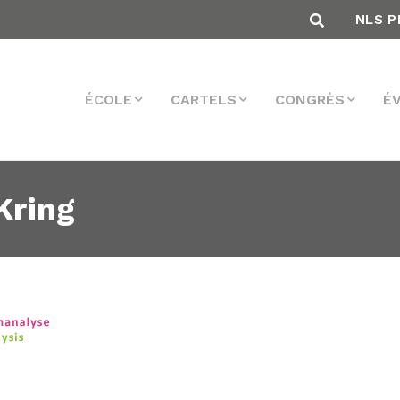
NLS P
ÉCOLE
CARTELS
CONGRÈS
É
Kring