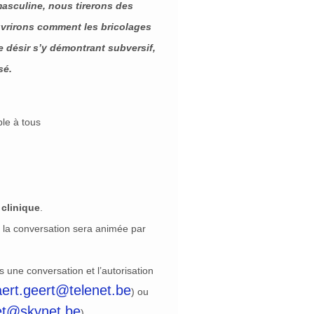
masculine, nous tirerons des
vrirons comment les bricolages
 désir s’y démontrant subversif,
sé.
le à tous
 clinique
.
 la conversation sera animée par
s une conversation et l’autorisation
ert.geert@telenet.be
) ou
et@skynet.be
)