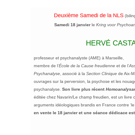
Deuxième Samedi de la
NLS
(bilin
Samedi 18 janvier
le
Kring voor Psychoa
HERVÉ CAST
professeur et psychanalyste (AME) à Marseille,
membre de l’
É
cole de la Cause freudienne
et de l’
As
Psychanalyse
, associé à la
Section Clinique
de Aix-Ma
ouvrages sur la perversion, la psychose et les nouages
psychanalyse.
Son livre plus récent
Homoanalysa
éditée chez Navarin/Le champ freudien, est un livre c
arguments idéologiques brandis en France contre ‘le
en vente le 18 janvier et une séance dédicace es