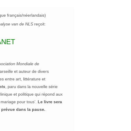
gue français/néerlandais)
nalyse van de NLS
reçoit:
ANET
sociation Mondiale de
rseille et auteur de divers
 entre art, littérature et
nts
, paru dans la nouvelle série
linique et politique qui répond aux
 mariage pour tous’.
Le livre sera
t prévue dans la pause.