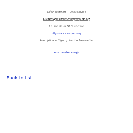
Désinscription – Unsubscribe
nls-messager-unsubscribe@amp-nls.org
Le site de la
NLS
website
https://www.amp-nls.org
Inscription – Sign up
for the Newsletter
sinscrire-nls-messager
Back to list