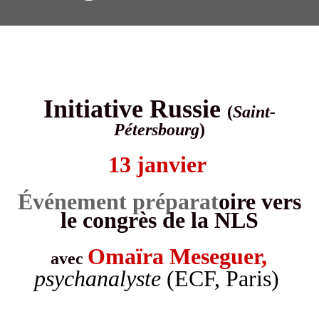
Initiative Russie
(
Saint-
Pétersbourg
)
13 janvier
Événement
pr
éparat
oire
vers
le congrès de la NLS
Oma
ï
ra Meseguer,
avec
psychanalyste
(ECF, Paris)