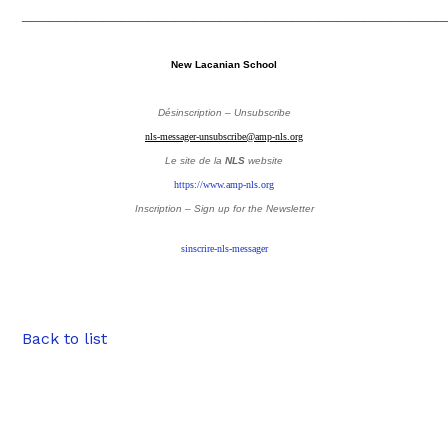
_______________________________________________
New Lacanian School
Désinscription – Unsubscribe
nls-messager-unsubscribe@amp-nls.org
Le site de la
NLS
website
https://www.amp-nls.org
Inscription – Sign up
for the Newsletter
sinscrire-nls-messager
Back to list