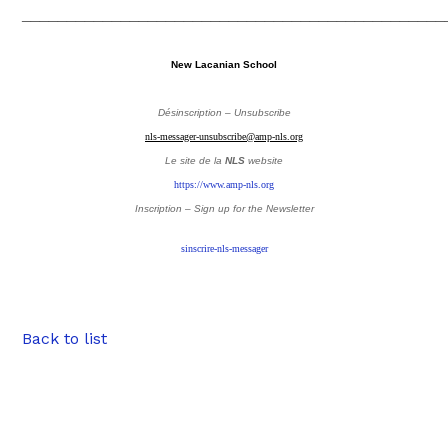
_______________________________________________
New Lacanian School
Désinscription – Unsubscribe
nls-messager-unsubscribe@amp-nls.org
Le site de la
NLS
website
https://www.amp-nls.org
Inscription – Sign up
for the Newsletter
sinscrire-nls-messager
Back to list