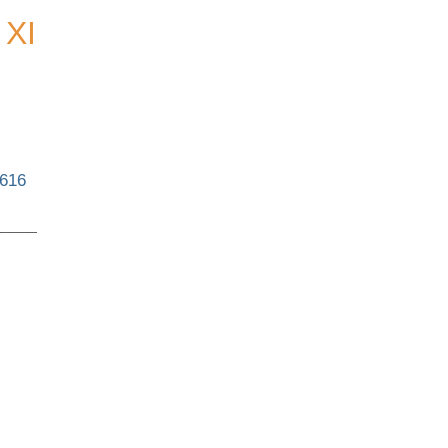
 XI
9616
_____