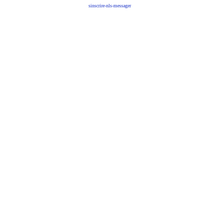
sinscrire-nls-messager