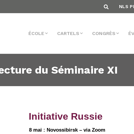
NLS P
ÉCOLE
CARTELS
CONGRÈS
É
Lecture du Séminaire XI
Initiative Russie
8 mai : Novossibirsk – via Zoom