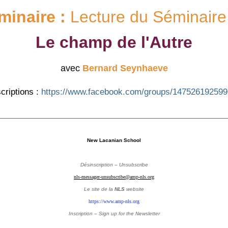
minaire :
Lecture du Séminaire
Le champ de l'Autre
avec
Bernard Seynhaeve
criptions :
https://www.facebook.com/groups/14752619259
_________________________________________________
New Lacanian School
Désinscription – Unsubscribe
nls-messager-unsubscribe@amp-nls.org
Le site de la
NLS
website
https://www.amp-nls.org
Inscription – Sign up
for the Newsletter