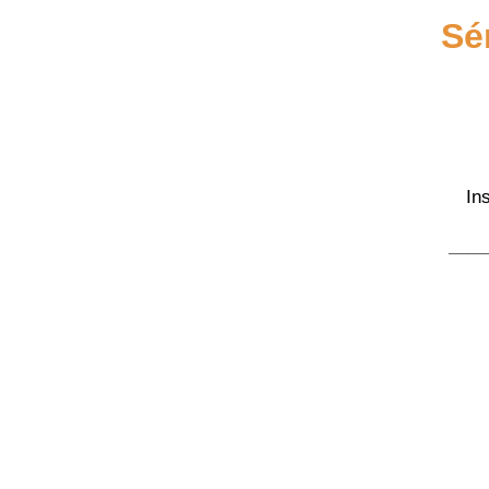
Sé
Ins
____