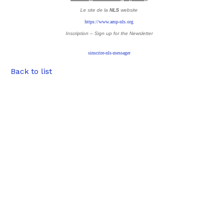
Le site de la
NLS
website
https://www.amp-nls.org
Inscription – Sign up
for the Newsletter
sinscrire-nls-messager
Back to list