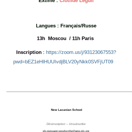
Extime :
Clotilde Leguil
Langues : Français/Russe
13h Moscou / 11
h Paris
Inscription
:
https://zoom.us/j/93123067553?
pwd=bEZ1eHlHUUIvdjBLV20yNkk0SVFjUT09
_______________________________________________
New Lacanian School
Désinscription – Unsubscribe
nls-messager-unsubscribe@amp-nls.org