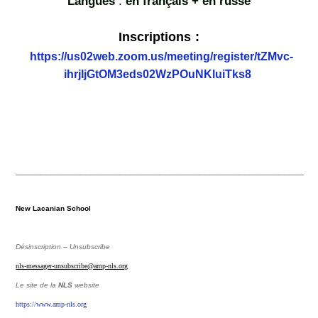
Langues
:
en français + en russe
Inscriptions :
https://us02web.zoom.us/meeting/register/tZMvc-
ihrjIjGtOM3eds02WzPOuNKluiTks8
__________________________________________________________
New Lacanian School
Désinscription – Unsubscribe
nls-messager-unsubscribe@amp-nls.org
Le site de la
NLS
website
https://www.amp-nls.org