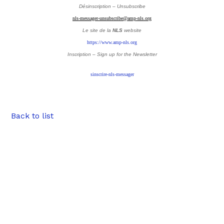
Désinscription – Unsubscribe
nls-messager-unsubscribe@amp-nls.org
Le site de la
NLS
website
https://www.amp-nls.org
Inscription – Sign up
for the Newsletter
sinscrire-nls-messager
Back to list