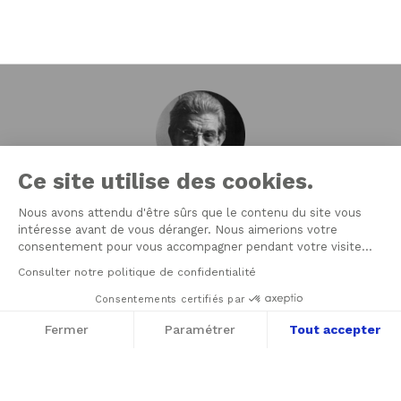
Ce site utilise des cookies.
Le 21 juin 1964, Jacques Lacan fonde son École de psychanalyse
Nous avons attendu d'être sûrs que le contenu du site vous
intéresse avant de vous déranger. Nous aimerions votre
(l’École française de psychanalyse) dans le but d’assurer la
consentement pour vous accompagner pendant votre visite...
formation du psychanalyste, la transmission de la psychanalyse et
Consulter notre politique de confidentialité
de reconquérir le Champ freudien. La Nouvelle École Lacanienne
(NLS), créée en 2003 par Jacques-Alain Miller est l’une des sept
Consentements certifiés par
Écoles fondées dans le cadre de l’Association Mondiale de
Fermer
Paramétrer
Tout accepter
Psychanalyse (AMP). La NLS est membre de l’EuroFédération de
Axeptio consent
Psychanalyse (EFP) qui regroupe les quatre
Plateforme de Gestion du Consentement : 
Écoles de psychanalyse en Europe orientées par l’enseignement