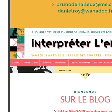
>
brunodehalleux@me.
danielroy@wanadoo.f
SUR LE BLOG
>
http://jie2015.wordpress.