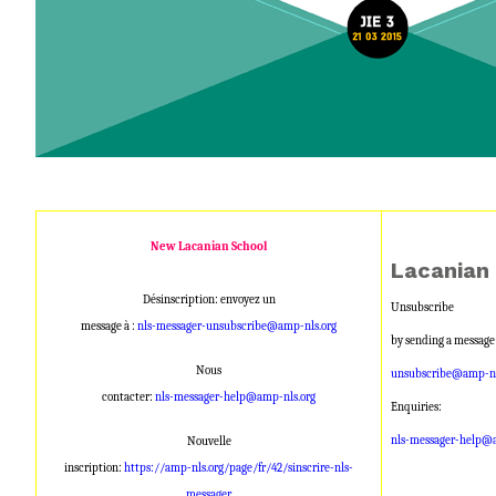
New Lacanian School
Lacanian
Désinscription: envoyez un
Unsubscribe
message à :
nls-messager-unsubscribe@amp-nls.org
by sending a message
Nous
unsubscribe@amp-nl
contacter:
nls-messager-help@amp-nls.org
Enquiries:
nls-messager-help@a
Nouvelle
inscription:
https://amp-nls.org/page/fr/42/sinscrire-nls-
messager