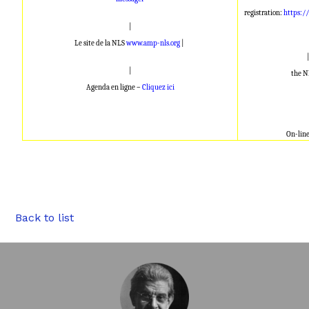
registration:
https:/
|
Le site de la NLS
www.amp-nls.org
|
|
the 
Agenda en ligne –
Cliquez ici
On-lin
Back to list