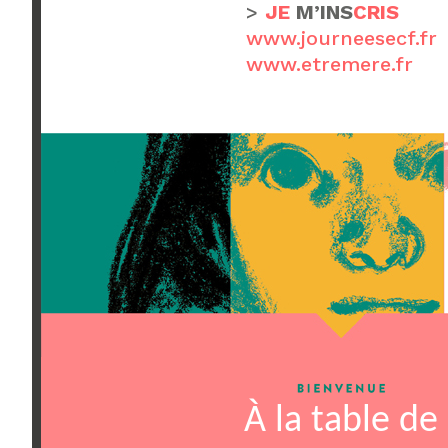
>
JE
M’INS
CRIS
www.journeesecf.fr
www.etremere.fr
À la table de