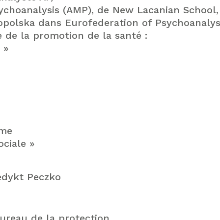
ychoanalysis (AMP), de New Lacanian School,
opolska dans Eurofederation of Psychoanalys
 de la promotion de la santé :
 »
ôme
ociale »
edykt Peczko
ureau de la protection