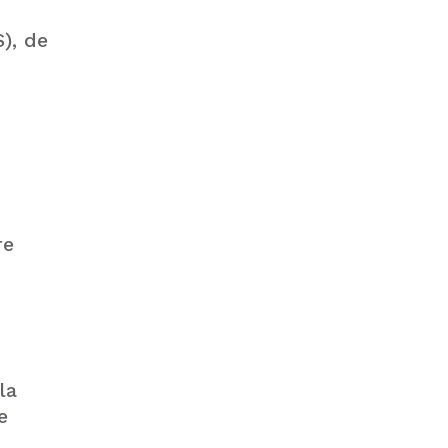
), de
re
la
e