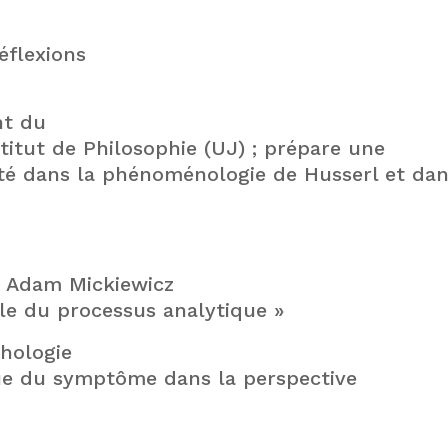
éflexions
nt du
itut de Philosophie (UJ) ; prépare une
vité dans la phénoménologie de Husserl et da
e Adam Mickiewicz
ale du processus analytique »
chologie
que du symptôme dans la perspective