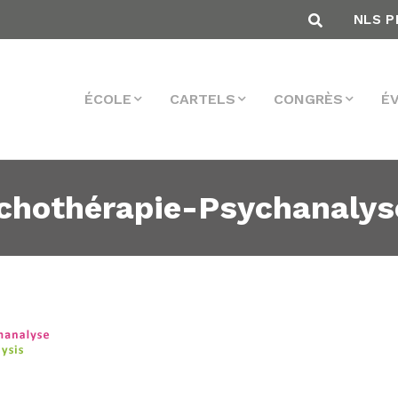
NLS P
ÉCOLE
CARTELS
CONGRÈS
É
chothérapie-Psychanalyse