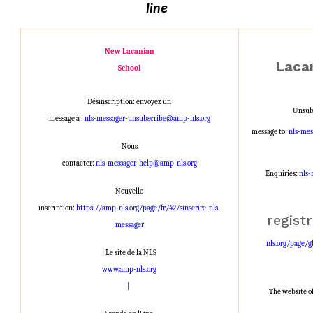
line
New Lacanian
Laca
School
Désinscription: envoyez un
Unsubs
message à :
nls-messager-unsubscribe@amp-nls.org
message to:
nls-mes
Nous
contacter:
nls-messager-help@amp-nls.org
Enquiries:
nls-
Nouvelle
inscription:
https://amp-nls.org/page/fr/42/sinscrire-nls-
regist
messager
nls.org/page/g
| Le site de la NLS
www.amp-nls.org
|
The website o