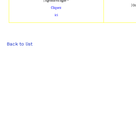
| Agenda en ligne –
| O
Cliquez
ici
Back to list