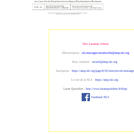
New Lacanian School
Désinscription :
nls-messager-unsubscribe@amp-nls.org
Nous contacter :
accueil@amp-nls.org
Inscription :
https://amp-nls.org/page/fr/42/sinscrire-nls-message
Le site de la NLS :
https://amp-nls.org
Lacan Quotidien
:
http://www.lacanquotidien.fr/blog/
Facebook NLS