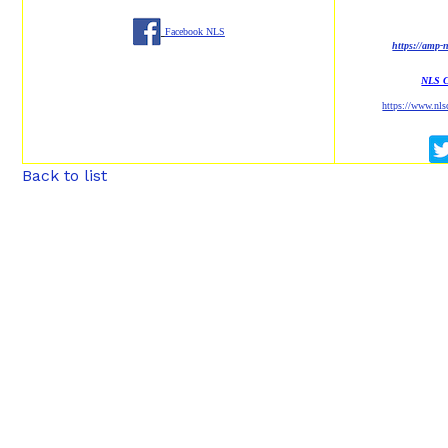
Facebook NLS
https://amp-
NLS 
https://www.nl
Back to list