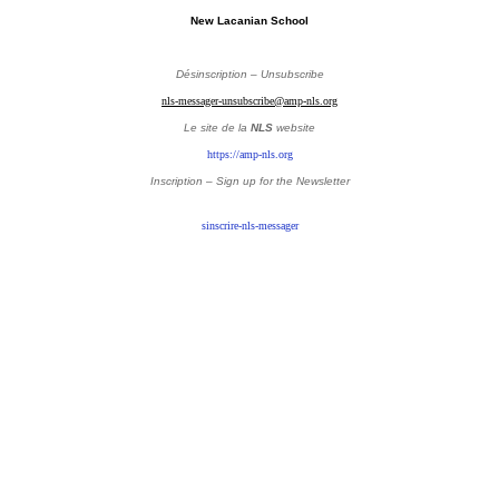
New Lacanian School
Désinscription – Unsubscribe
nls-messager-unsubscribe@amp-nls.org
Le site de la
NLS
website
https://amp-nls.org
Inscription – Sign up
for the Newsletter
sinscrire-nls-messager