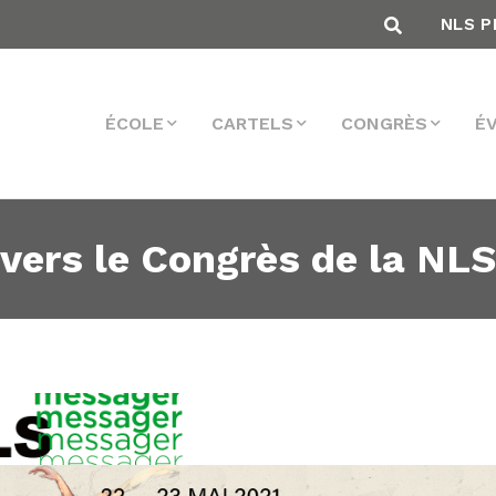
NLS P
ÉCOLE
CARTELS
CONGRÈS
É
vers le Congrès de la NLS