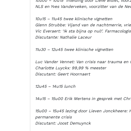
10u00 – 10u15 inleiding door Lieve Billiet, voo
NLS en Yves Vanderveken, voorzitter van de N
10u15 – 11u45 twee klinische vignetten
Glenn Strubbe: Vijand van de nachtmerrie, vrie
Vic Everaert: ‘Ik sta bijna op nul!’. Farmacolo
Discutante: Nathalie Laceur
11u30 – 12u45 twee klinische vignetten
Luc Vander Vennet: Van crisis naar trauma en 
Charlotte Luyckx: 99,99 % meester
Discutant: Geert Hoornaert
12u45 – 14u15 lunch
14u15 – 15u00 Erik Mertens in gesprek met Chr
15u00 – 15u45 lezing door Lieven Jonckheere: 
permanente crisis
Discutant: Joost Demuynck