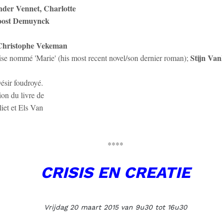
nder Vennet, Charlotte
Joost Demuynck
Christophe Vekeman
Stijn Van
rise nommé 'Marie' (his most recent novel/son dernier roman);
ésir foudroyé.
ion du livre de
liet et Els Van
****
CRISIS EN CREATIE
Vrijdag 20 maart 2015 van 9u30 tot 16u30