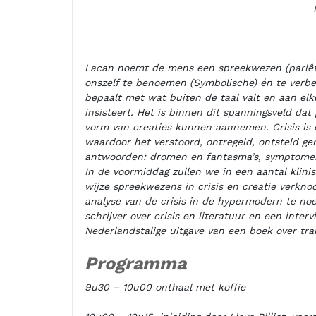
Lacan noemt de mens een spreekwezen (parlêtr
onszelf te benoemen (Symbolische) én te verbe
bepaalt met wat buiten de taal valt en aan elk
insisteert. Het is binnen dit spanningsveld da
vorm van creaties kunnen aannemen. Crisis is
waardoor het verstoord, ontregeld, ontsteld g
antwoorden: dromen en fantasma’s, symptomen
In de voormiddag zullen we in een aantal klini
wijze spreekwezens in crisis en creatie verkn
analyse van de crisis in de hypermodern te n
schrijver over crisis en literatuur en een int
Nederlandstalige uitgave van een boek over tr
Programma
9u30 – 10u00 onthaal met koffie