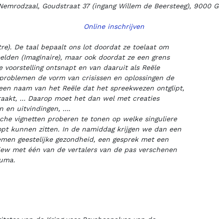
Nemrodzaal, Goudstraat 37 (ingang Willem de Beersteeg), 9000 
Online inschrijven
e). De taal bepaalt ons lot doordat ze toelaat om
elden (Imaginaire), maar ook doordat ze een grens
e voorstelling ontsnapt en van daaruit als Reële
t problemen de vorm van crisissen en oplossingen de
 een naam van het Reële dat het spreekwezen ontglipt,
eraakt, … Daarop moet het dan wel met creaties
 en uitvindingen, ….
sche vignetten proberen te tonen op welke singuliere
oopt kunnen zitten. In de namiddag krijgen we dan een
oemen geestelijke gezondheid, een gesprek met een
erview met één van de vertalers van de pas verschenen
auma.