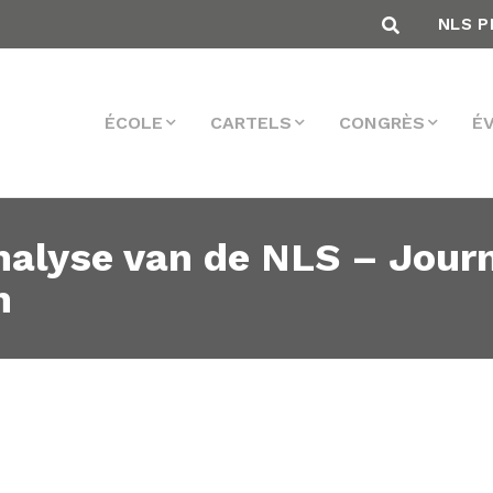
NLS P
ÉCOLE
CARTELS
CONGRÈS
É
nalyse van de NLS – Jour
h