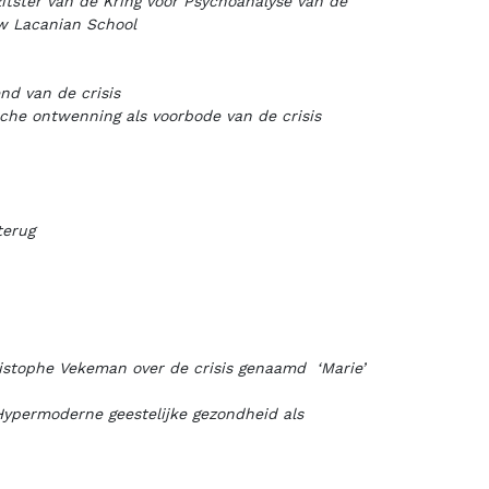
rzitster van de Kring voor Psychoanalyse van de
ew Lacanian School
nd van de crisis
gische ontwenning als voorbode van de crisis
terug
istophe Vekeman over de crisis genaamd ‘Marie’
Hypermoderne geestelijke gezondheid als