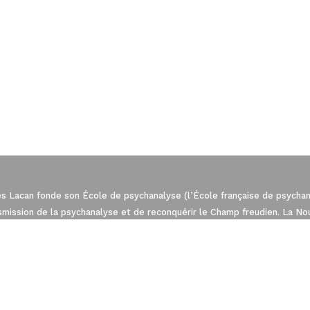
: Personnalisez vos Options
es Lacan fonde son École de psychanalyse (l’École française de psychana
t de gérer vos paramètres de confidentiali
nsmission de la psychanalyse et de reconquérir le Champ freudien. La N
est l’une des sept Écoles fondées dans le cadre de l’Association Mond
sychanalyse (EFP) qui regroupe les quatre Écoles de psychanalyse en 