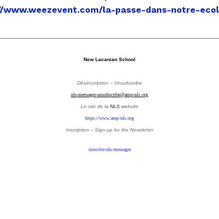
://www.weezevent.com/la-passe-dans-notre-ecol
_________________________________________________
New Lacanian School
Désinscription – Unsubscribe
nls-messager-unsubscribe@amp-nls.org
Le site de la
NLS
website
https://www.amp-nls.org
Inscription – Sign up
for the Newsletter
sinscrire-nls-messager