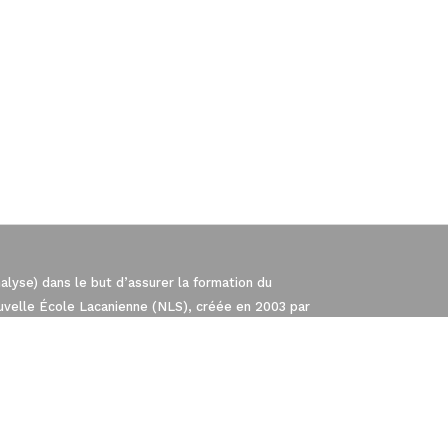
lyse) dans le but d’assurer la formation du
té, en garantissant la conformité avec les
ouvelle École Lacanienne (NLS), créée en 2003 par
iale de Psychanalyse (AMP). La NLS est membre de
Europe orientées par l’enseignement de Freud et de