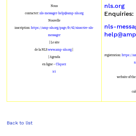
nls.org
Nous
Enquiries:
contacter:
nls-messager-help@amp-nls.org
Nouvelle
nls-messa
inscription:
https://amp-nls.org/page/fr/42/sinscrire-nls-
help@amp-
messager
| Le site
de la NLS
www.amp-nls.org
|
registration:
https://a
| Agenda
n
en ligne –
Cliquez
ici
website of th
ca
Back to list