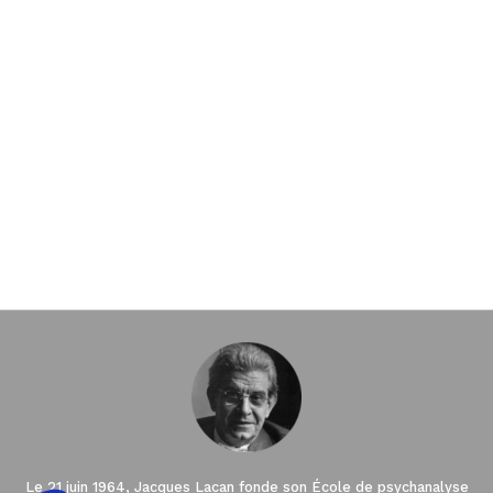
Le 21 juin 1964, Jacques Lacan fonde son École de psychanalyse