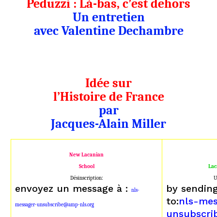
Peduzzi : Là-bas, c’est dehors
Un entretien
avec Valentine Dechambre
Idée sur
l’Histoire de France
par
Jacques-Alain Miller
New Lacanian
School
Lac
Désinscription:
U
envoyez un message à :
by sendin
nls-
to:
nls-mes
messager-unsubscribe@amp-nls.org
unsubscr