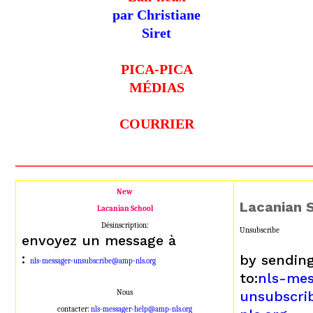
par Christiane
Siret
PICA-PICA
MÉDIAS
COURRIER
__________________________________________
New
Lacanian 
Lacanian School
Désinscription:
Unsubscribe
envoyez un message à
:
by sendin
nls-messager-unsubscribe@amp-nls.org
to:
nls-mes
Nous
unsubscr
contacter:
nls-messager-help@amp-nls.org