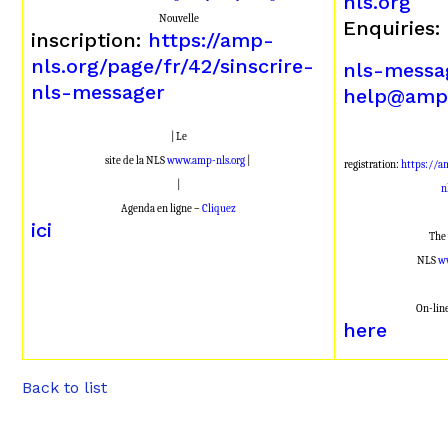
nls.org
Nouvelle
Enquiries:
inscription:
https://amp-
nls.org/page/fr/42/sinscrire-
nls-messa
nls-messager
help@amp-
| Le
site de la NLS
www.amp-nls.org
|
registration:
https://a
|
n
Agenda en ligne –
Cliquez
ici
The 
NLS
w
On-lin
here
Back to list