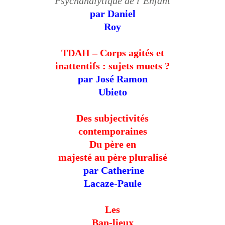
Psychanalytique de l’Enfant
par Daniel
Roy
TDAH – Corps agités et
inattentifs : sujets muets ?
par José Ramon
Ubieto
Des subjectivités
contemporaines
Du père en
majesté au père pluralisé
par Catherine
Lacaze-Paule
Les
Ban-lieux