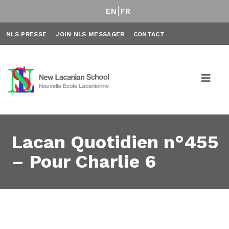
EN
FR
NLS PRESSE
JOIN NLS MESSAGER
CONTACT
Lacan Quotidien n°455
– Pour Charlie 6