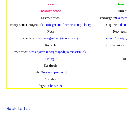
New
New L
Lacanian School
Unsubs
Désinscription:
a message to:
nls-mes
envoyez un message à :
nls-messager-unsubscribe@amp-nls.org
Enquiries:
nls-m
Nous
New regist
contacter:
nls-messager-help@amp-nls.org
nls.org/page/gb
Nouvelle
| The website of
inscription:
https://amp-nls.org/page/fr/42/sinscrire-nls-
messager
ca
| Le site de
la NLS
www.amp-nls.org
|
| Agenda en
ligne –
Cliquez ici
Back to list