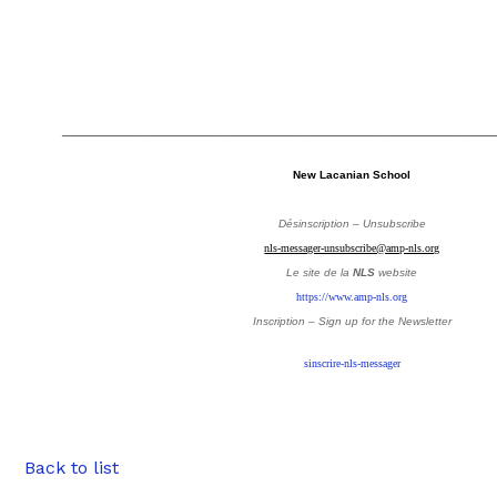
___________________________________________
New Lacanian School
Désinscription – Unsubscribe
nls-messager-unsubscribe@amp-nls.org
Le site de la
NLS
website
https://www.amp-nls.org
Inscription – Sign up
for the Newsletter
sinscrire-nls-messager
Back to list