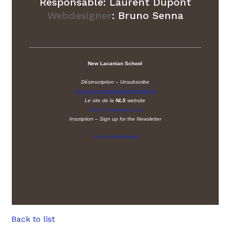
Responsable: Laurent Dupont
Webdesigner
: Bruno Senna
________________________________________________________
New Lacanian School
Désinscription – Unsubscribe
nls-messager-unsubscribe@amp-nls.org
Le site de la
NLS
website
https://www.amp-nls.org
Inscription – Sign up
for the Newsletter
sinscrire-nls-messager
Back to list