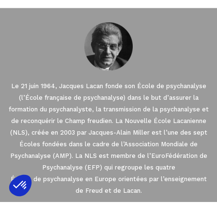
Le 21 juin 1964, Jacques Lacan fonde son École de psychanalyse
(l’École française de psychanalyse) dans le but d’assurer la
formation du psychanalyste, la transmission de la psychanalyse et
de reconquérir le Champ freudien. La Nouvelle École Lacanienne
(NLS), créée en 2003 par Jacques-Alain Miller est l’une des sept
Écoles fondées dans le cadre de l’Association Mondiale de
Psychanalyse (AMP). La NLS est membre de l’EuroFédération de
Psychanalyse (EFP) qui regroupe les quatre
Écoles de psychanalyse en Europe orientées par l’enseignement
de Freud et de Lacan.
Axeptio consent
Plateforme de Gestion du Consentement : 
2021 © THE NEW LACANIAN SCHOOL