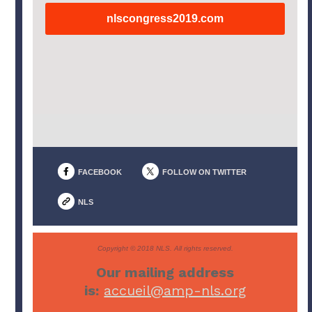
nlscongress2019.com
FACEBOOK
FOLLOW ON TWITTER
NLS
Copyright © 2018 NLS. All rights reserved.
Our mailing address
is:
accueil@amp-nls.org