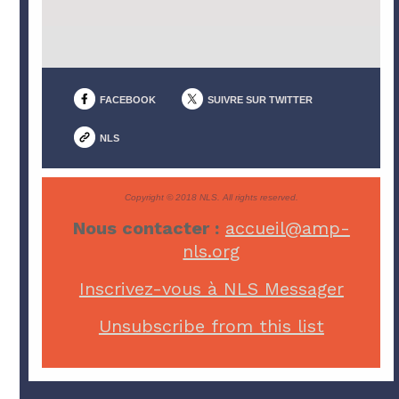
FACEBOOK
SUIVRE SUR TWITTER
NLS
Copyright © 2018 NLS. All rights reserved.
Nous contacter :
accueil@amp-
nls.org
Inscrivez-vous à NLS Messager
Unsubscribe from this list