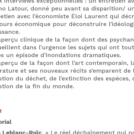
 interviews exceptionnelles : un entretien a
no Latour, donné peu avant sa disparition/ u
etien avec l’économiste Éloi Laurent qui déc
ours économique pour déconstruire l’idéologi
ssance.
aperçu clinique de la façon dont des psychan
eillent dans l’urgence les sujets qui ont tou
ès un épisode d’inondations dramatiques.
perçu de la façon dont l’art contemporain, l
érature et ses nouveaux récits s’emparent de 
tion du déchet, de l’extinction des espèces, 
stion de la fin du monde.
E
rial
e Leblanc-Roïc
, « Le réel déchaînement qui n