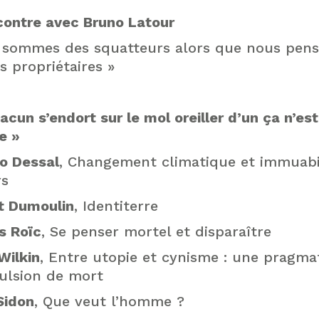
ontre avec Bruno Latour
 sommes des squatteurs alors que nous pens
s propriétaires »
acun s’endort sur le mol
oreiller d’un ça n’es
e »
o Dessal
, Changement climatique et immuabi
rs
t Dumoulin
, Identiterre
 Roïc
, Se penser mortel et disparaître
Wilkin
, Entre utopie et cynisme : une pragma
pulsion de mort
Sidon
, Que veut l’homme ?