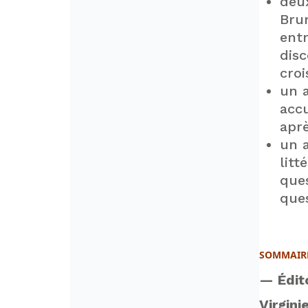
deux
Bru
entr
disc
croi
un 
accu
apr
un a
litt
ques
que
SOMMAIR
— Édito
Virgini