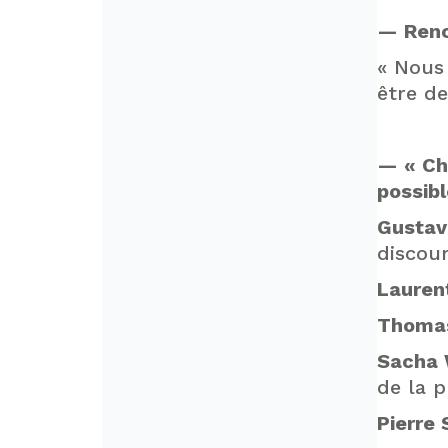
— Renc
« Nous
être de
— « Ch
possibl
Gustav
discou
Lauren
Thomas
Sacha 
de la 
Pierre 