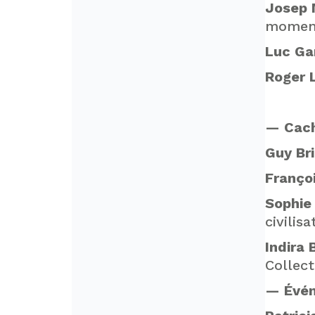
Josep 
moment
Luc Ga
Roger L
— Cach
Guy Bri
Franço
Sophie
civilisa
Indira 
Collect
— Évén