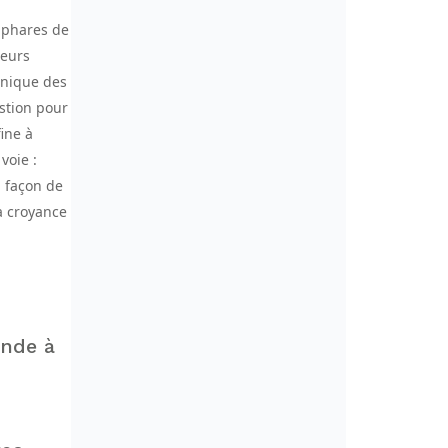
-phares de
ieurs
linique des
stion pour
ine à
voie :
a façon de
a croyance
onde à
.