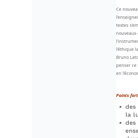
Ce nouve
l’enseigne
textes s’e
nouveaux d
l’instrume
l’éthique 
Bruno Lato
penser ce 
en l’écono
Points fort
des
la 
des
ens