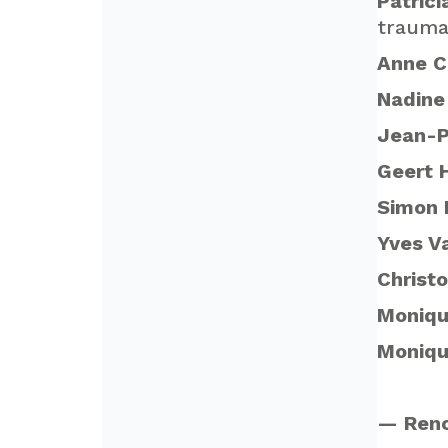
Patric
trauma
Anne 
Nadine
Jean-P
Geert 
Simon 
Yves V
Christ
Moniqu
Moniqu
— Renc