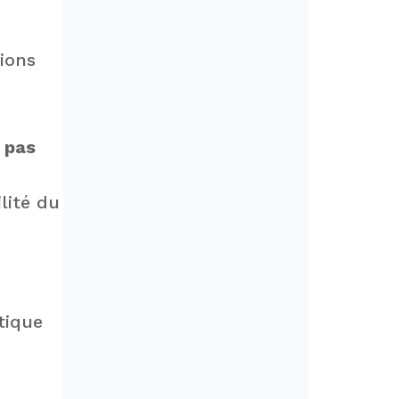
ions
t pas
lité du
tique