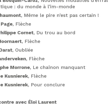
ia Bosquin-Caroz
, Nouvelles modalités d’effra
tique : du monde à l’im-monde
Chaumont
, Même le pire n’est pas certain !
 Page
, Flèche
hilippe Cornet
, Du trou au bord
Hoornaert
, Flèche
Darat
, Oubliée
anderveken
, Flèche
ophe Morrone
, Le chaînon manquant
e Kusnierek
, Flèche
e Kusnierek
, Pour conclure
ontre avec Éloi Laurent