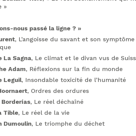
 »
ons-nous passé la ligne ? »
urent
, L’angoisse du savant et son symptôme
ique
pe La Sagna
, Le climat et le divan vus de Suis
phe Adam
, Réflexions sur la fin du monde
e Leguil
, Insondable toxicité de l’humanité
Hoornaert
, Ordres des ordures
 Borderías
, Le réel déchaîné
 Tible
, Le réel de la vie
n Dumoulin
, Le triomphe du déchet