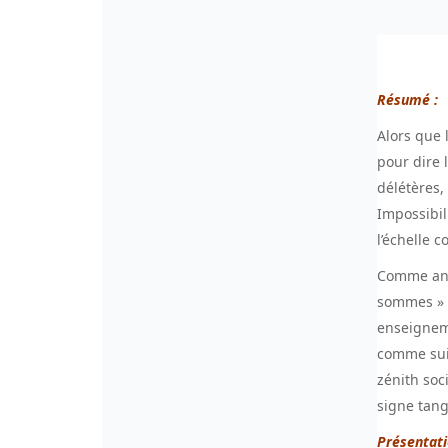
Résumé :
Alors que 
pour dire 
délétères,
Impossibil
l’échelle 
Comme anal
sommes » p
enseigneme
comme suit
zénith soci
signe tangi
Présentati