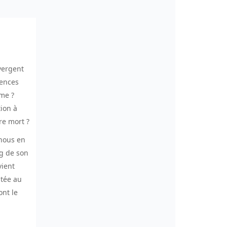
vergent
uences
sme ?
tion à
re mort ?
 nous en
g de son
vient
ntée au
ont le