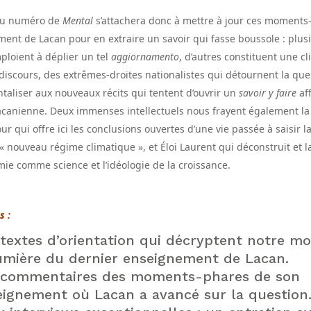
au numéro de
Mental
s’attachera donc à mettre à jour ces moments
ment de Lacan pour en extraire un savoir qui fasse boussole : plus
mploient à déplier un tel
aggiornamento
, d’autres constituent une c
iscours, des extrêmes-droites nationalistes qui détournent la que
ntaliser aux nouveaux récits qui tentent d’ouvrir un
savoir y faire
aff
lacanienne. Deux immenses intellectuels nous frayent également la 
ur qui offre ici les conclusions ouvertes d’une vie passée à saisir l
« nouveau régime climatique », et Éloi Laurent qui déconstruit et l
mie comme science et l’idéologie de la croissance.
s :
 textes d’orientation qui décryptent notre m
lumière du dernier enseignement de Lacan.
 commentaires des moments-phares de son
eignement où Lacan a avancé sur la question