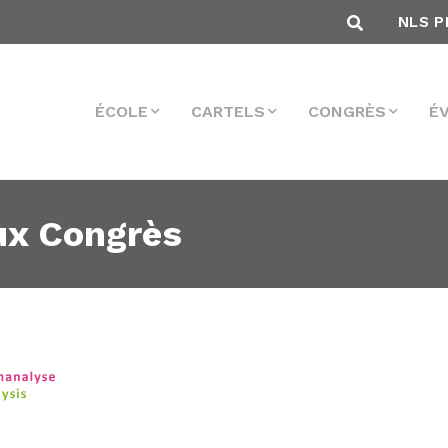
NLS P
ÉCOLE
CARTELS
CONGRÈS
É
ux Congrès