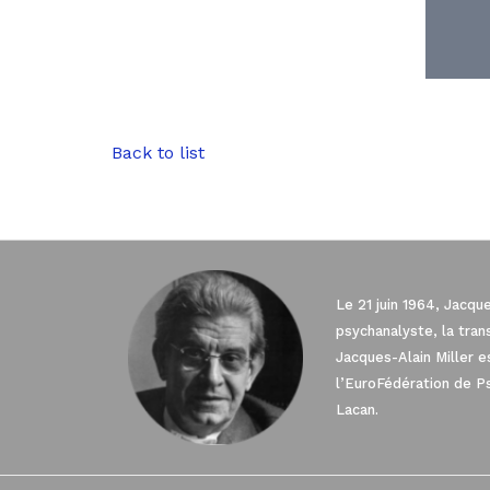
__._,_._
Back to list
Le 21 juin 1964, Jacqu
psychanalyste, la tra
Jacques-Alain Miller 
l’EuroFédération de P
Lacan.
Axeptio consent