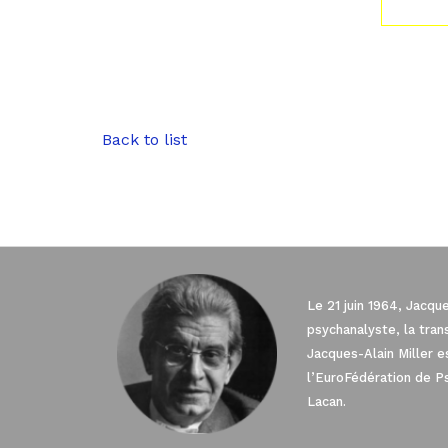
Back to list
Le 21 juin 1964, Jacqu
psychanalyste, la tra
Jacques-Alain Miller 
l’EuroFédération de P
Lacan.
Axeptio consent