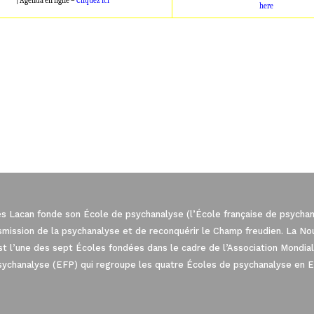
| Agenda en ligne –
Cliquez ici
here
es Lacan fonde son École de psychanalyse (l’École française de psychana
nsmission de la psychanalyse et de reconquérir le Champ freudien. La N
est l’une des sept Écoles fondées dans le cadre de l’Association Mond
sychanalyse (EFP) qui regroupe les quatre Écoles de psychanalyse en 