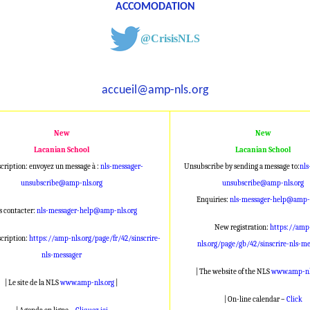
ACCOMODATION
@CrisisNLS
accueil@amp-nls.org
New
New
Lacanian School
Lacanian School
cription: envoyez un message à :
nls-messager-
Unsubscribe by sending a message to:
nls
unsubscribe@amp-nls.org
unsubscribe@amp-nls.org
Enquiries:
nls-messager-help@amp-n
 contacter:
nls-messager-help@amp-nls.org
New registration:
https://amp
scription:
https://amp-nls.org/page/fr/42/sinscrire-
nls.org/page/gb/42/sinscrire-nls-me
nls-messager
| The website of the NLS
www.amp-nl
| Le site de la NLS
www.amp-nls.org
|
| On-line calendar –
Click