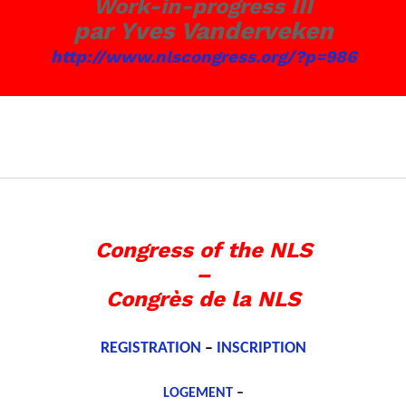
Work-in-progress III
par
Yves Vanderveken
http://www.nlscongress.org/?p=986
Congress of the NLS
–
Congrès de la NLS
REGISTRATION
–
INSCRIPTION
LOGEMENT
–